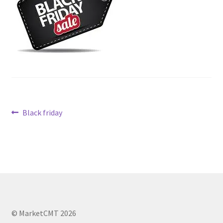
Navegación
Anterior:
Black friday
de
entradas
© MarketCMT 2026